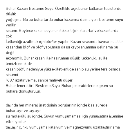
Buhar Kazanı Besleme Suyu: Özellikle açık buhar kullanan tesislerde
düşük
yoğuşma. Bu tip buharlarda buhar kazanına daima yeni besleme suyu
verilir.
sistem. Böylece kazan suyunun iletkenliği hızla artar ve kazanlarda
çok
İletkenliği azaltmak için blöfler yapılır. Kazan sırasında kaynar su atılır
kazandan blöf ve blöf yapılması da ısı kaybı anlamına gelir ama bu
değil
ekonomik. Buhar kazanı ile hazırlanan düşük iletkenlikli su ile
temizlenmelidir.
kazan blöfü nedeniyle yüksek iletkenliğe sahip su yerine ters osmoz
sistemi
%97 azalır ve mal sahibi maliyeti düşer.
Buhar Jeneratörü Besleme Suyu: Buhar jeneratörlerine gelen su
buhara dönüştürülür.
dışında her mineral üreticisinin borularının içinde kısa sürede
buharlaşır ve taşlaşır.
su molekülü su içinde. Suyun yumuşamaması için yumuşatma işlemine
etkisi yoktur.
taşlaşır çünkü yumuşama kalsiyum ve magnezyumu uzaklaştırır ama