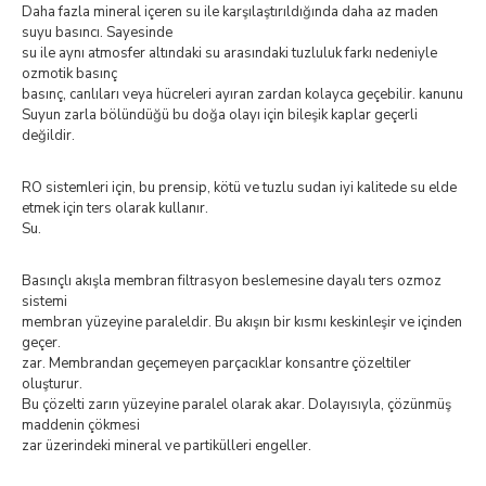
Daha fazla mineral içeren su ile karşılaştırıldığında daha az maden
suyu basıncı. Sayesinde
su ile aynı atmosfer altındaki su arasındaki tuzluluk farkı nedeniyle
ozmotik basınç
basınç, canlıları veya hücreleri ayıran zardan kolayca geçebilir. kanunu
Suyun zarla bölündüğü bu doğa olayı için bileşik kaplar geçerli
değildir.
RO sistemleri için, bu prensip, kötü ve tuzlu sudan iyi kalitede su elde
etmek için ters olarak kullanır.
Su.
Basınçlı akışla membran filtrasyon beslemesine dayalı ters ozmoz
sistemi
membran yüzeyine paraleldir. Bu akışın bir kısmı keskinleşir ve içinden
geçer.
zar. Membrandan geçemeyen parçacıklar konsantre çözeltiler
oluşturur.
Bu çözelti zarın yüzeyine paralel olarak akar. Dolayısıyla, çözünmüş
maddenin çökmesi
zar üzerindeki mineral ve partikülleri engeller.