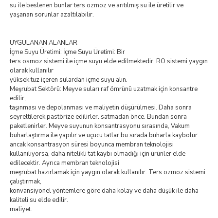
su ile beslenen bunlar ters ozmoz ve arıtılmış su ile üretilir ve
yaşanan sorunlar azaltılabilir.
UYGULANAN ALANLAR
İçme Suyu Üretimi: İçme Suyu Üretimi: Bir
ters osmoz sistemi ile içme suyu elde edilmektedir. RO sistemi yaygın
olarak kullanılır
yüksek tuz içeren sulardan içme suyu alın.
Meşrubat Sektörü: Meyve suları raf ömrünü uzatmak için konsantre
edilir,
taşınması ve depolanması ve maliyetin düşürülmesi. Daha sonra
seyreltilerek pastörize edilirler. satmadan önce. Bundan sonra
paketlenirler. Meyve suyunun konsantrasyonu sırasında, Vakum
buharlaştırma ile yapılır ve uçucu tatlar bu sırada buharla kaybolur.
ancak konsantrasyon süresi boyunca membran teknolojisi
kullanılıyorsa, daha nitelikli tat kaybı olmadığı için ürünler elde
edilecektir. Ayrıca membran teknolojisi
meşrubat hazırlamak için yaygın olarak kullanılır. Ters ozmoz sistemi
çalıştırmak,
konvansiyonel yöntemlere göre daha kolay ve daha düşük ile daha
kaliteli su elde edilir.
maliyet.