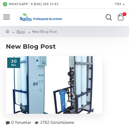
WHATSAPP : 0 (505) 259 72 62
TRY
0
Blog
New Blog Post
New Blog Post
30
Nis
0 Yorumlar
2762 Görüntüleme