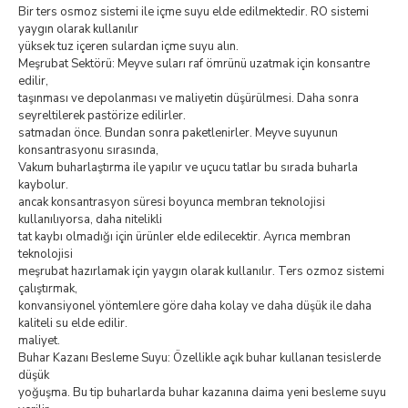
Bir ters osmoz sistemi ile içme suyu elde edilmektedir. RO sistemi
yaygın olarak kullanılır
yüksek tuz içeren sulardan içme suyu alın.
Meşrubat Sektörü: Meyve suları raf ömrünü uzatmak için konsantre
edilir,
taşınması ve depolanması ve maliyetin düşürülmesi. Daha sonra
seyreltilerek pastörize edilirler.
satmadan önce. Bundan sonra paketlenirler. Meyve suyunun
konsantrasyonu sırasında,
Vakum buharlaştırma ile yapılır ve uçucu tatlar bu sırada buharla
kaybolur.
ancak konsantrasyon süresi boyunca membran teknolojisi
kullanılıyorsa, daha nitelikli
tat kaybı olmadığı için ürünler elde edilecektir. Ayrıca membran
teknolojisi
meşrubat hazırlamak için yaygın olarak kullanılır. Ters ozmoz sistemi
çalıştırmak,
konvansiyonel yöntemlere göre daha kolay ve daha düşük ile daha
kaliteli su elde edilir.
maliyet.
Buhar Kazanı Besleme Suyu: Özellikle açık buhar kullanan tesislerde
düşük
yoğuşma. Bu tip buharlarda buhar kazanına daima yeni besleme suyu