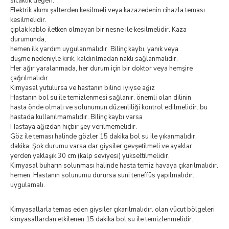
sıcaklık değeri.
Elektrik akımı şalterden kesilmeli veya kazazedenin cihazla teması
kesilmelidir.
çıplak kablo iletken olmayan bir nesne ile kesilmelidir. Kaza
durumunda,
hemen ilk yardım uygulanmalıdır. Bilinç kaybı, yanık veya
düşme nedeniyle kırık, kaldırılmadan nakli sağlanmalıdır.
Her ağır yaralanmada, her durum için bir doktor veya hemşire
çağrılmalıdır.
Kimyasal yutulursa ve hastanın bilinci iyiyse ağız
Hastanın bol su ile temizlenmesi sağlanır. önemli olan dilinin
hasta önde olmalı ve solunumun düzenliliği kontrol edilmelidir. bu
hastada kullanılmamalıdır. Bilinç kaybı varsa
Hastaya ağızdan hiçbir şey verilmemelidir.
Göz ile teması halinde gözler 15 dakika bol su ile yıkanmalıdır.
dakika. Şok durumu varsa dar giysiler gevşetilmeli ve ayaklar
yerden yaklaşık 30 cm (kalp seviyesi) yükseltilmelidir.
Kimyasal buharın solunması halinde hasta temiz havaya çıkarılmalıdır.
hemen. Hastanın solunumu durursa suni teneffüs yapılmalıdır.
uygulamalı.
Kimyasallarla temas eden giysiler çıkarılmalıdır. olan vücut bölgeleri
kimyasallardan etkilenen 15 dakika bol su ile temizlenmelidir.