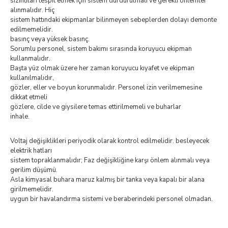
sızıntıları tespit etmek için sistem durdurulmalı ve gerekli önlemler
alınmalıdır. Hiç
sistem hattındaki ekipmanlar bilinmeyen sebeplerden dolayı demonte
edilmemelidir.
basınç veya yüksek basınç.
Sorumlu personel, sistem bakımı sırasında koruyucu ekipman
kullanmalıdır.
Başta yüz olmak üzere her zaman koruyucu kıyafet ve ekipman
kullanılmalıdır,
gözler, eller ve boyun korunmalıdır. Personel izin verilmemesine
dikkat etmeli
gözlere, cilde ve giysilere temas ettirilmemeli ve buharlar
inhale.
Voltaj değişiklikleri periyodik olarak kontrol edilmelidir. besleyecek
elektrik hatları
sistem topraklanmalıdır; Faz değişikliğine karşı önlem alınmalı veya
gerilim düşümü.
Asla kimyasal buhara maruz kalmış bir tanka veya kapalı bir alana
girilmemelidir.
uygun bir havalandırma sistemi ve beraberindeki personel olmadan.