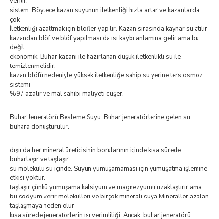
verilir.
sistem. Böylece kazan suyunun iletkenliği hızla artar ve kazanlarda
çok
İletkenliği azaltmak için blöfler yapılır. Kazan sırasında kaynar su atılır
kazandan blöf ve blöf yapılması da ısı kaybı anlamına gelir ama bu
değil
ekonomik. Buhar kazanı ile hazırlanan düşük iletkenlikli su ile
temizlenmelidir.
kazan blöfü nedeniyle yüksek iletkenliğe sahip su yerine ters osmoz
sistemi
%97 azalır ve mal sahibi maliyeti düşer.
Buhar Jeneratörü Besleme Suyu: Buhar jeneratörlerine gelen su
buhara dönüştürülür.
dışında her mineral üreticisinin borularının içinde kısa sürede
buharlaşır ve taşlaşır.
su molekülü su içinde. Suyun yumuşamaması için yumuşatma işlemine
etkisi yoktur.
taşlaşır çünkü yumuşama kalsiyum ve magnezyumu uzaklaştırır ama
bu sodyum verir molekülleri ve birçok minerali suya Mineraller azalan
taşlaşmaya neden olur
kısa sürede jeneratörlerin ısı verimliliği. Ancak, buhar jeneratörü