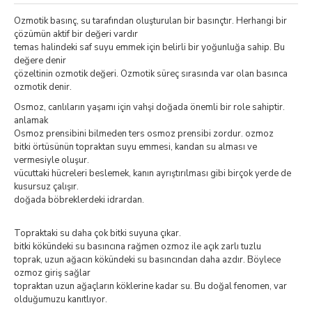
Ozmotik basınç, su tarafından oluşturulan bir basınçtır. Herhangi bir
çözümün aktif bir değeri vardır
temas halindeki saf suyu emmek için belirli bir yoğunluğa sahip. Bu
değere denir
çözeltinin ozmotik değeri. Ozmotik süreç sırasında var olan basınca
ozmotik denir.
Osmoz, canlıların yaşamı için vahşi doğada önemli bir role sahiptir.
anlamak
Osmoz prensibini bilmeden ters osmoz prensibi zordur. ozmoz
bitki örtüsünün topraktan suyu emmesi, kandan su alması ve
vermesiyle oluşur.
vücuttaki hücreleri beslemek, kanın ayrıştırılması gibi birçok yerde de
kusursuz çalışır.
doğada böbreklerdeki idrardan.
Topraktaki su daha çok bitki suyuna çıkar.
bitki kökündeki su basıncına rağmen ozmoz ile açık zarlı tuzlu
toprak, uzun ağacın kökündeki su basıncından daha azdır. Böylece
ozmoz giriş sağlar
topraktan uzun ağaçların köklerine kadar su. Bu doğal fenomen, var
olduğumuzu kanıtlıyor.