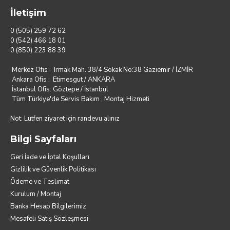
İletişim
0 (505) 259 72 62
0 (542) 466 18 01
0 (850) 223 88 39
Merkez Ofis : Irmak Mah. 38/4 Sokak No:38 Gaziemir / İZMİR
Ankara Ofis : Etimesgut / ANKARA
İstanbul Ofis: Göztepe / İstanbul
Tüm Türkiye'de Servis Bakım , Montaj Hizmeti
Not: Lütfen ziyaret için randevu alınız
Bilgi Sayfaları
Geri İade ve İptal Koşulları
Gizlilik ve Güvenlik Politikası
Ödeme ve Teslimat
Kurulum / Montaj
Banka Hesap Bilgilerimiz
Mesafeli Satış Sözleşmesi