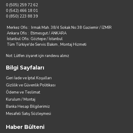
0 (505) 259 72 62
0 (542) 466 18 01
0 (850) 223 88 39
Merkez Ofis : Irmak Mah. 38/4 Sokak No:38 Gaziemir / İZMİR
Ankara Ofis : Etimesgut / ANKARA
İstanbul Ofis: Göztepe / İstanbul
Tüm Türkiye'de Servis Bakım , Montaj Hizmeti
Not: Lütfen ziyaret için randevu alınız
Bilgi Sayfaları
Geri İade ve İptal Koşulları
Gizlilik ve Güvenlik Politikası
Ödeme ve Teslimat
Kurulum / Montaj
Banka Hesap Bilgilerimiz
Mesafeli Satış Sözleşmesi
Haber Bülteni