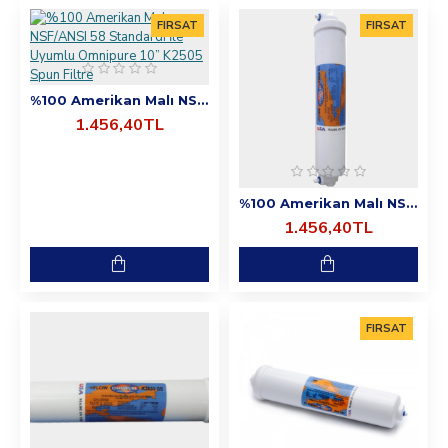
FIRSAT
FIRSAT
%100 Amerikan Malı NSF/ANSI 58 Standardı İle Uyumlu Omnipure 10” K2505 Spun Filtre
1.456,40TL
%100 Amerikan Malı NSF/ANSI 58 Standardı İle Uyumlu Omnipure 10” K2528 Filtre
1.456,40TL
FIRSAT