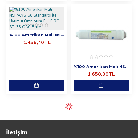
%100 Amerikan Malı NSF/ANSI 58 Standardı İle Uyumlu Omnipure CL10 RO ST-33 GAC Filtre
1.456,40TL
%100 Amerikan Malı NSF/ANSI 58 Standardı İle Uyumlu Post Karbon Coconut Euro Karbon Filtre
1.650,00TL
İletişim