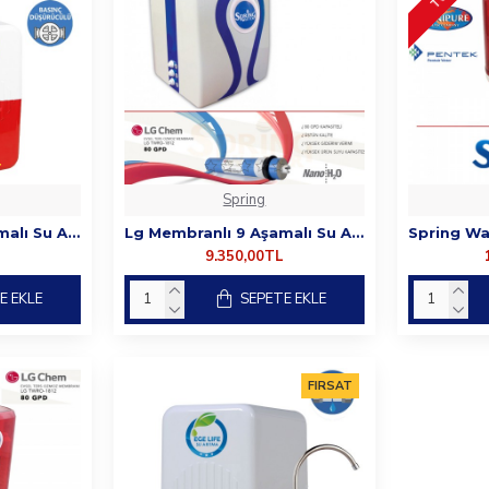
Spring
Lg Membranlı 9 Aşamalı Su Arıtma Cihazı
Lg Membranlı 9 Aşamalı Su Arıtma Cihazı -POMPALI
9.350,00TL
E EKLE
SEPETE EKLE
FIRSAT