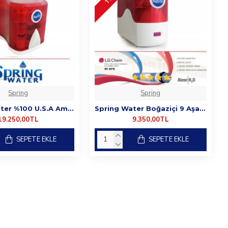
Spring
Spring
Spring Water %100 U.S.A Amerikan Filtreli 6 Aşamalı Su Arıtma Cihazı
Spring Water Boğaziçi 9 Aşamalı Su Arıtma Cihazı - LG Membranlı
19.250,00TL
9.350,00TL
SEPETE EKLE
SEPETE EKLE