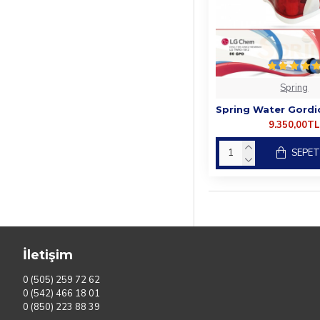
Spring
9.350,00TL
SEPET
İletişim
0 (505) 259 72 62
0 (542) 466 18 01
0 (850) 223 88 39