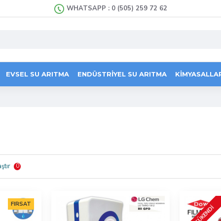
WHATSAPP : 0 (505) 259 72 62
EVSEL SU ARITMA
ENDÜSTRIYEL SU ARITMA
KİMYASALLA
ştır
0
FIRSAT
TÜKENDI