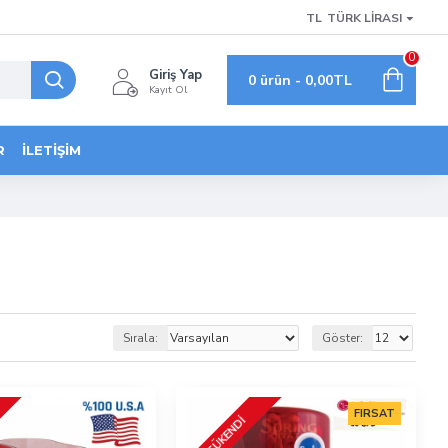
TL
TÜRK LIRASI
0
Giriş Yap
0 ürün - 0,00TL
Kayıt Ol
R
İLETIŞIM
Sırala:
Göster:
FIRSAT
TÜKENDI