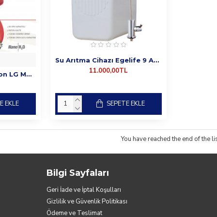
Su Arıtma Cihazı Egelife 9 Aşamalı
11.000,00TL
Spring Water Gordion LG Membranlı 10 Aşamalı Su Arıtma Cihazı
E EKLE
SEPETE EKLE
You have reached the end of the lis
Bilgi Sayfaları
Geri İade ve İptal Koşulları
Gizlilik ve Güvenlik Politikası
Ödeme ve Teslimat