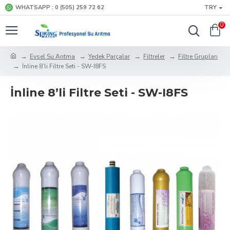
WHATSAPP : 0 (505) 259 72 62
TRY
0
Evsel Su Arıtma
Yedek Parçalar
Filtreler
Filtre Grupları
İnline 8’li Filtre Seti - SW-I8FS
İnline 8’li Filtre Seti - SW-I8FS