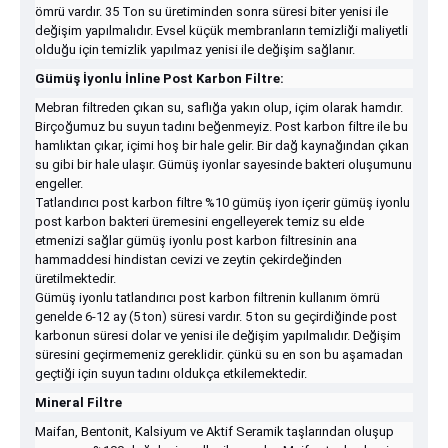
ömrü vardır. 35 Ton su üretiminden sonra süresi biter yenisi ile
değişim yapılmalıdır. Evsel küçük membranların temizliği maliyetli
olduğu için temizlik yapılmaz yenisi ile değişim sağlanır.
Gümüş İyonlu İnline Post Karbon Filtre:
Mebran filtreden çıkan su, saflığa yakın olup, içim olarak hamdır.
Birçoğumuz bu suyun tadını beğenmeyiz. Post karbon filtre ile bu
hamlıktan çıkar, içimi hoş bir hale gelir. Bir dağ kaynağından çıkan
su gibi bir hale ulaşır. Gümüş iyonlar sayesinde bakteri oluşumunu
engeller.
Tatlandırıcı post karbon filtre %10 gümüş iyon içerir gümüş iyonlu
post karbon bakteri üremesini engelleyerek temiz su elde
etmenizi sağlar gümüş iyonlu post karbon filtresinin ana
hammaddesi hindistan cevizi ve zeytin çekirdeğinden
üretilmektedir.
Gümüş iyonlu tatlandırıcı post karbon filtrenin kullanım ömrü
genelde 6-12 ay (5 ton) süresi vardır. 5 ton su geçirdiğinde post
karbonun süresi dolar ve yenisi ile değişim yapılmalıdır. Değişim
süresini geçirmemeniz gereklidir. çünkü su en son bu aşamadan
geçtiği için suyun tadını oldukça etkilemektedir.
Mineral Filtre
Maifan, Bentonit, Kalsiyum ve Aktif Seramik taşlarından oluşup