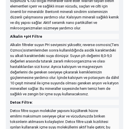
suyunuza %100 doğal mineraller ilave eder. Maifan taşları besin
elementleri içerir ve sağlıklı insan vücudu, saçları ve cilti için
önemli bir mineraldir. Bentonit minerali sindirim sisteminizin
düzenli çalışmasına yardımcı olur. Kalsiyum minerali sağlıklı kemik
ve diş yapısı sağlar. Aktif seramik nano partikülleri ve
mikroorganizmaları süzmeye yardımcı olur.
Alkalin +pH Filtre
Alkalin filtreler suyun PH seviyesini yükseltir, reverse osmosis(Ters
Ozmos)sistemlerinden sonra kullanıldığında asidik karakterdeki
su alkali karakterdeki suya dönüşür. Suyun ph değerini 8,0-9,0
değerleri arasında tutarak zararlı mikroorganizma ve olası
hastalıklardan sizi korur. Ayrıca kalsiyum ve magnezyum
değerlerini de gereken seviyeye çıkararak kemiklerinizin
güçlenmesine yardımcı olur. İçinde kalsiyum ve potasyum da dâhil
10 çeşit mineral ile içme suyunda olması gereken anyon ve katyon
mineralleri sağlar. Bu mineraller sayesinde hem temiz hem de
sağlıklı ve zengin bir içme suyu kullanacaksınız.
Detox Filtre:
Detox filtre suyun moleküler yapısını küçülterek hücre
emilimi maksimum seviyeye çıkar ve vücudunuzda biriken
toksinlerin atılmasını kolaylaştırır. Detox filtre uzak kızılötesi
ışınları kullanarak içme suyu moleküllerini aktif hale getirir, bu