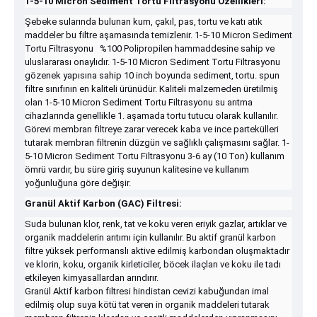
1-5-10 Micron Sediment Tortu Filtrasyonu Özellikleri:
Şebeke sularında bulunan kum, çakıl, pas, tortu ve katı atık
maddeler bu filtre aşamasında temizlenir. 1-5-10 Micron Sediment
Tortu Filtrasyonu %100 Polipropilen hammaddesine sahip ve
uluslararası onaylıdır. 1-5-10 Micron Sediment Tortu Filtrasyonu
gözenek yapısına sahip 10 inch boyunda sediment, tortu. spun
filtre sınıfının en kaliteli ürünüdür. Kaliteli malzemeden üretilmiş
olan 1-5-10 Micron Sediment Tortu Filtrasyonu su arıtma
cihazlarında genellikle 1. aşamada tortu tutucu olarak kullanılır.
Görevi membran filtreye zarar verecek kaba ve ince partekülleri
tutarak membran filtrenin düzgün ve sağlıklı çalışmasını sağlar. 1-
5-10 Micron Sediment Tortu Filtrasyonu 3-6 ay (10 Ton) kullanım
ömrü vardır, bu süre giriş suyunun kalitesine ve kullanım
yoğunluğuna göre değişir.
Granül Aktif Karbon (GAC) Filtresi:
Suda bulunan klor, renk, tat ve koku veren eriyik gazlar, artıklar ve
organik maddelerin arıtımı için kullanılır. Bu aktif granül karbon
filtre yüksek performanslı aktive edilmiş karbondan oluşmaktadır
ve klorin, koku, organik kirleticiler, böcek ilaçları ve koku ile tadı
etkileyen kimyasallardan arındırır.
Granül Aktif karbon filtresi hindistan cevizi kabuğundan imal
edilmiş olup suya kötü tat veren in organik maddeleri tutarak