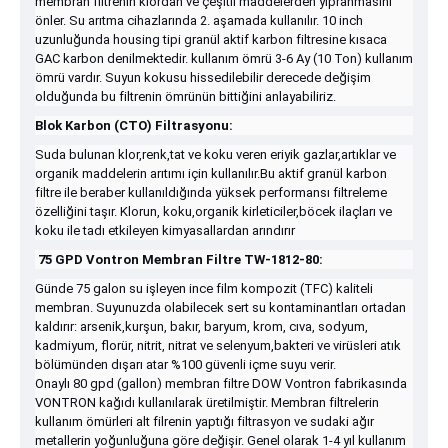
membran filtrenin klordan ve çeşitli maddelerden yıpranmasını
önler. Su arıtma cihazlarında 2. aşamada kullanılır. 10 inch
uzunluğunda housing tipi granül aktif karbon filtresine kısaca
GAC karbon denilmektedir. kullanım ömrü 3-6 Ay (10 Ton) kullanım
ömrü vardır. Suyun kokusu hissedilebilir derecede değişim
olduğunda bu filtrenin ömrünün bittiğini anlayabiliriz.
Blok Karbon (CTO) Filtrasyonu:
Suda bulunan klor,renk,tat ve koku veren eriyik gazlar,artıklar ve
organik maddelerin arıtımı için kullanılır.Bu aktif granül karbon
filtre ile beraber kullanıldığında yüksek performansı filtreleme
özelliğini taşır. Klorun, koku,organik kirleticiler,böcek ilaçları ve
koku ile tadı etkileyen kimyasallardan arındırır
75 GPD Vontron Membran Filtre TW-1812-80:
Günde 75 galon su işleyen ince film kompozit (TFC) kaliteli
membran. Suyunuzda olabilecek sert su kontaminantları ortadan
kaldırır: arsenik,kurşun, bakır, baryum, krom, cıva, sodyum,
kadmiyum, florür, nitrit, nitrat ve selenyum,bakteri ve virüsleri atık
bölümünden dışarı atar %100 güvenli içme suyu verir.
Onaylı 80 gpd (gallon) membran filtre DOW Vontron fabrikasında
VONTRON kağıdı kullanılarak üretilmiştir. Membran filtrelerin
kullanım ömürleri alt filrenin yaptığı filtrasyon ve sudaki ağır
metallerin yoğunluğuna göre değişir. Genel olarak 1-4 yıl kullanım