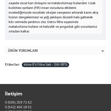
sayede vücut kan dolaşımı ve metabolizmayı hızlandırır. Uzak
kızılötesi ışınların (FIR) insan vücuduna etkilerini
incelediğimizde vücuttaki oksijen seviyesini artırarak kanın akış
hızının dengelenmesi ve yağ yakılışını düzenli hale getirerek
kilo vermede yardımcı olur. Detox filtre sayesinde
metabolizma hızlanır ve halsizlik ve yorgunluk gibi sorunlarınız
ortadan kalkar.
ÜRÜN YORUMLARI
Etiketler:
İnline 8’li Filtre Seti - SW-I8FS
İletişim
0 (505) 259 72 62
0 (542) 466 18 01