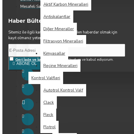
Aktif Karbon Mineralleri
Mesafeli Satış Sözleşmesi
Antiskalantlar
Haber Bülteni
Diğer Mineraller
Sitemiz ile ilgili kampanya ve yeniliklerden haberdar olmak için
kayıt olmanız yeterlidir.
Filtrasyon Mineralleri
Kimyasallar
Geri İade ve İptal Koşulları
'ni okudum ve kabul ediyorum.
ABONE OL
Reçine Mineralleri
Kontrol Valfleri
Autotrol Kontrol Valf
Clack
Fleck
Flotrol