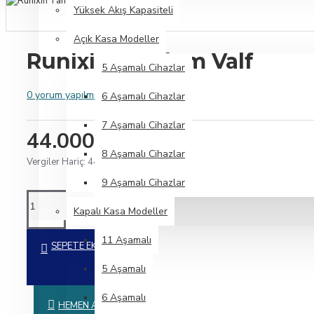
Yüksek Akış Kapasiteli
Açık Kasa Modeller
Runixin Tandem Valf
5 Aşamalı Cihazlar
0 yorum yapılmış.
-
Yorum Yap
6 Aşamalı Cihazlar
7 Aşamalı Cihazlar
44.000,00TL
8 Aşamalı Cihazlar
Vergiler Hariç: 44.000,00TL
9 Aşamalı Cihazlar
Kapalı Kasa Modeller
11 Aşamalı
SEPETE EKLE
5 Aşamalı
6 Aşamalı
HEMEN AL