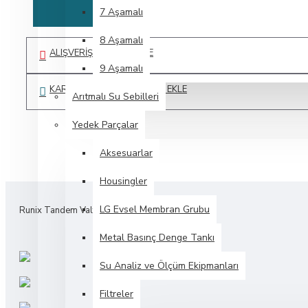
7 Aşamalı
8 Aşamalı
ALIŞVERIŞ LISTEME EKLE
9 Aşamalı
KARŞILAŞTIRMA LISTESINE EKLE
Arıtmalı Su Sebilleri
Yedek Parçalar
Aksesuarlar
Housingler
LG Evsel Membran Grubu
Runix Tandem Valf
Metal Basınç Denge Tankı
Su Analiz ve Ölçüm Ekipmanları
Filtreler